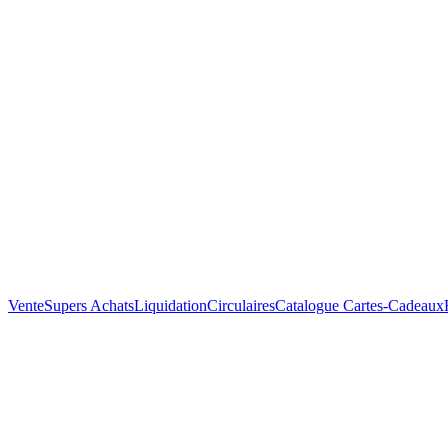
Vente
Supers Achats
Liquidation
Circulaires
Catalogue
Cartes-Cadeaux