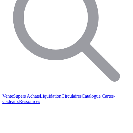
Vente
Supers Achats
Liquidation
Circulaires
Catalogue
Cartes-
Cadeaux
Ressources