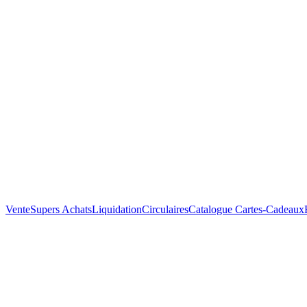
Vente
Supers Achats
Liquidation
Circulaires
Catalogue
Cartes-Cadeaux