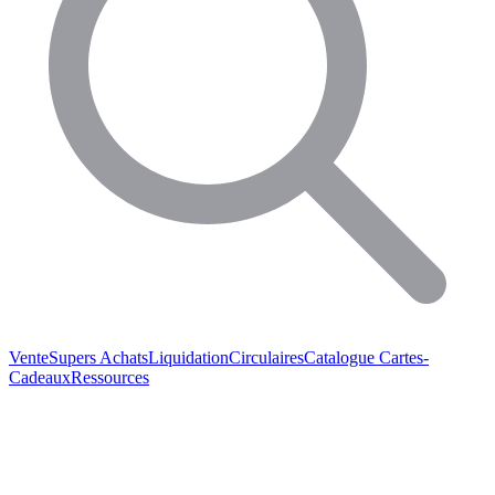
Vente
Supers Achats
Liquidation
Circulaires
Catalogue
Cartes-
Cadeaux
Ressources