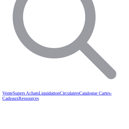
Vente
Supers Achats
Liquidation
Circulaires
Catalogue
Cartes-
Cadeaux
Ressources