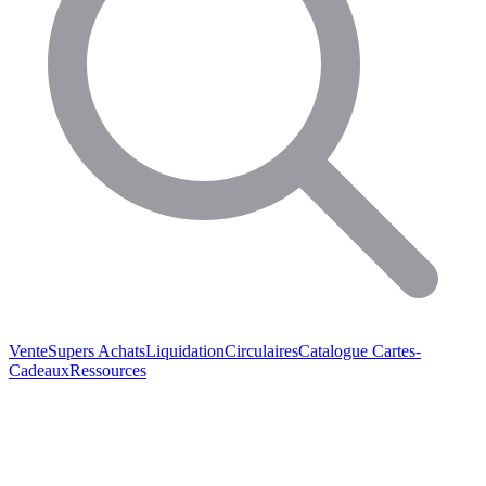
Vente
Supers Achats
Liquidation
Circulaires
Catalogue
Cartes-
Cadeaux
Ressources