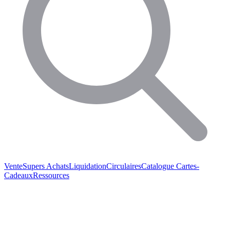
Vente
Supers Achats
Liquidation
Circulaires
Catalogue
Cartes-
Cadeaux
Ressources