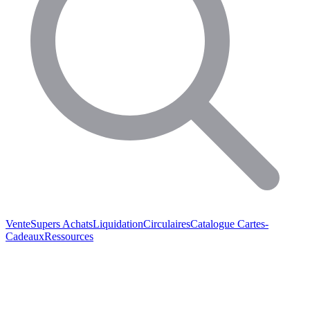
Vente
Supers Achats
Liquidation
Circulaires
Catalogue
Cartes-
Cadeaux
Ressources