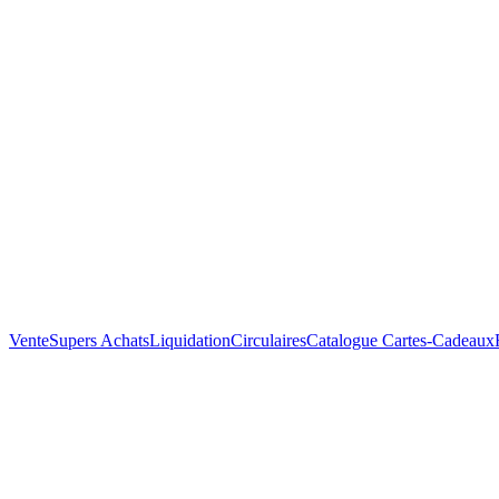
Vente
Supers Achats
Liquidation
Circulaires
Catalogue
Cartes-Cadeaux