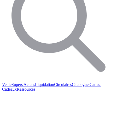
Vente
Supers Achats
Liquidation
Circulaires
Catalogue
Cartes-
Cadeaux
Ressources