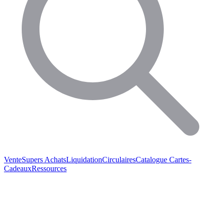
Vente
Supers Achats
Liquidation
Circulaires
Catalogue
Cartes-
Cadeaux
Ressources