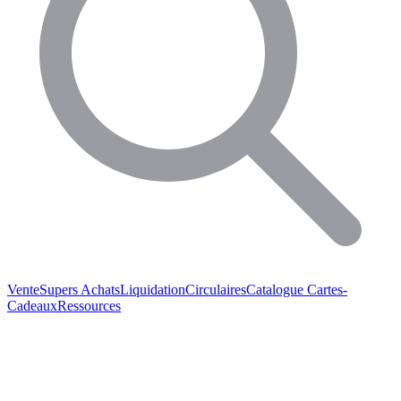
Vente
Supers Achats
Liquidation
Circulaires
Catalogue
Cartes-
Cadeaux
Ressources