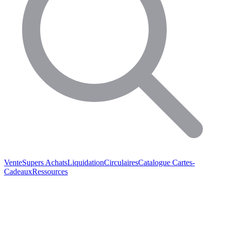
Vente
Supers Achats
Liquidation
Circulaires
Catalogue
Cartes-
Cadeaux
Ressources