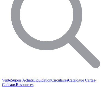
Vente
Supers Achats
Liquidation
Circulaires
Catalogue
Cartes-
Cadeaux
Ressources