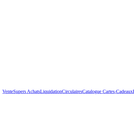
Vente
Supers Achats
Liquidation
Circulaires
Catalogue
Cartes-Cadeaux