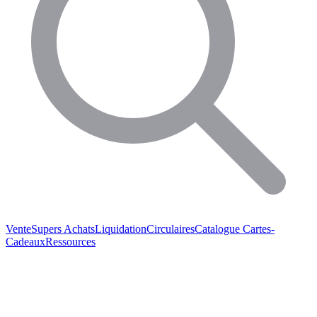
Vente
Supers Achats
Liquidation
Circulaires
Catalogue
Cartes-
Cadeaux
Ressources