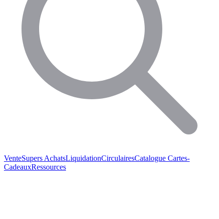
Vente
Supers Achats
Liquidation
Circulaires
Catalogue
Cartes-
Cadeaux
Ressources