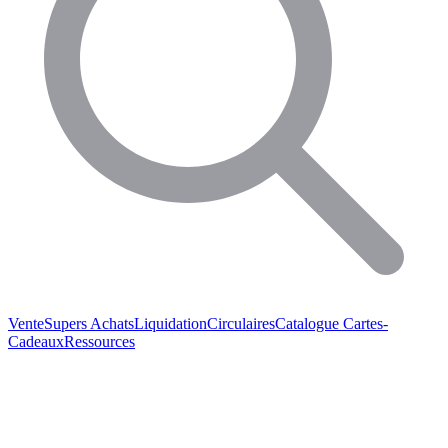
Vente
Supers Achats
Liquidation
Circulaires
Catalogue
Cartes-
Cadeaux
Ressources