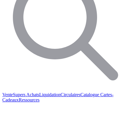
Vente
Supers Achats
Liquidation
Circulaires
Catalogue
Cartes-
Cadeaux
Ressources