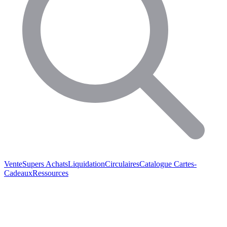
Vente
Supers Achats
Liquidation
Circulaires
Catalogue
Cartes-
Cadeaux
Ressources