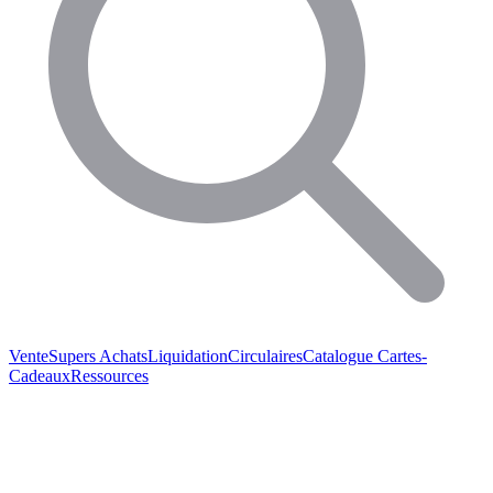
Vente
Supers Achats
Liquidation
Circulaires
Catalogue
Cartes-
Cadeaux
Ressources