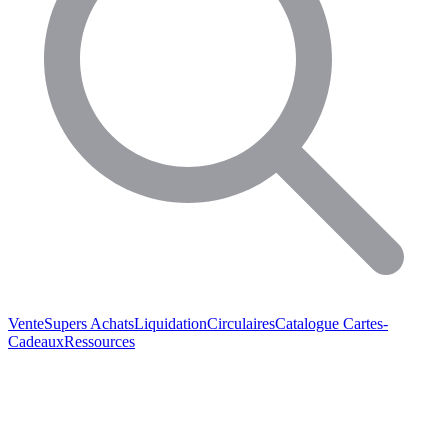
Vente
Supers Achats
Liquidation
Circulaires
Catalogue
Cartes-
Cadeaux
Ressources