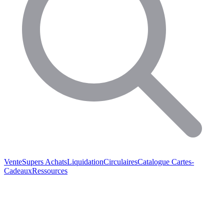
Vente
Supers Achats
Liquidation
Circulaires
Catalogue
Cartes-
Cadeaux
Ressources