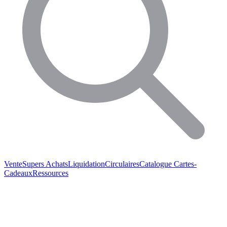
Vente
Supers Achats
Liquidation
Circulaires
Catalogue
Cartes-
Cadeaux
Ressources