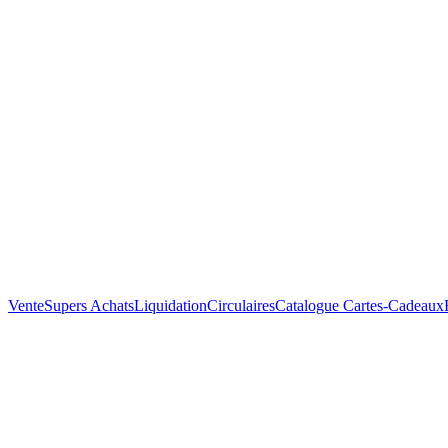
Vente
Supers Achats
Liquidation
Circulaires
Catalogue
Cartes-Cadeaux