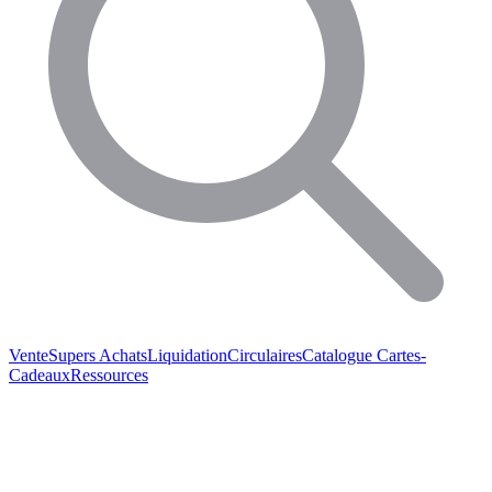
Vente
Supers Achats
Liquidation
Circulaires
Catalogue
Cartes-
Cadeaux
Ressources