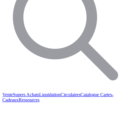
Vente
Supers Achats
Liquidation
Circulaires
Catalogue
Cartes-
Cadeaux
Ressources