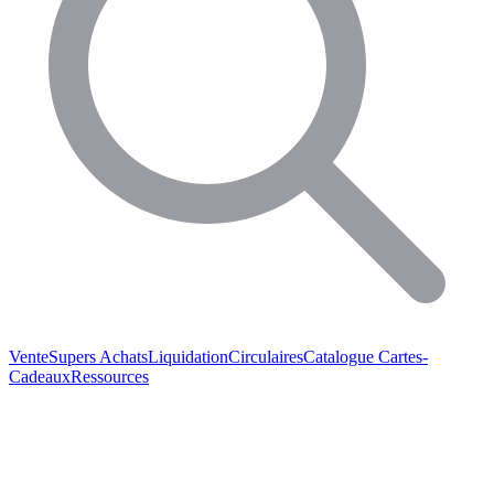
Vente
Supers Achats
Liquidation
Circulaires
Catalogue
Cartes-
Cadeaux
Ressources