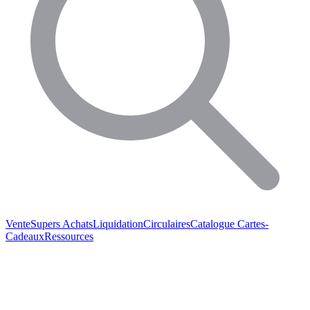
Vente
Supers Achats
Liquidation
Circulaires
Catalogue
Cartes-
Cadeaux
Ressources