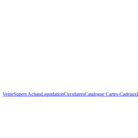
Vente
Supers Achats
Liquidation
Circulaires
Catalogue
Cartes-Cadeaux