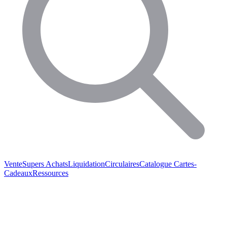
Vente
Supers Achats
Liquidation
Circulaires
Catalogue
Cartes-
Cadeaux
Ressources