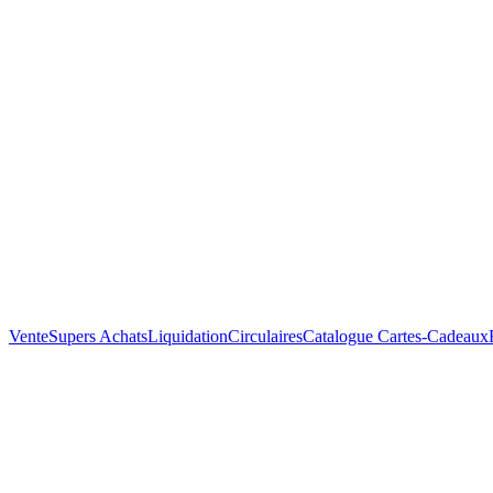
Vente
Supers Achats
Liquidation
Circulaires
Catalogue
Cartes-Cadeaux