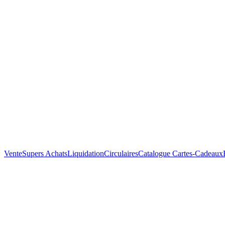
Vente
Supers Achats
Liquidation
Circulaires
Catalogue
Cartes-Cadeaux