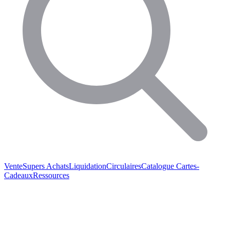
Vente
Supers Achats
Liquidation
Circulaires
Catalogue
Cartes-
Cadeaux
Ressources