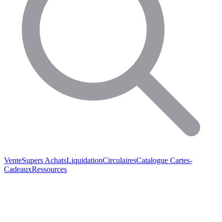
Vente
Supers Achats
Liquidation
Circulaires
Catalogue
Cartes-
Cadeaux
Ressources