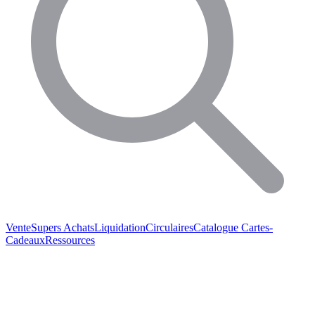
Vente
Supers Achats
Liquidation
Circulaires
Catalogue
Cartes-
Cadeaux
Ressources