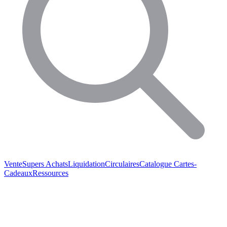
Vente
Supers Achats
Liquidation
Circulaires
Catalogue
Cartes-
Cadeaux
Ressources