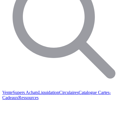
Vente
Supers Achats
Liquidation
Circulaires
Catalogue
Cartes-
Cadeaux
Ressources