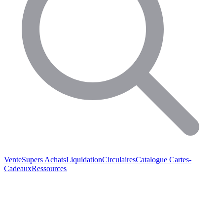
Vente
Supers Achats
Liquidation
Circulaires
Catalogue
Cartes-
Cadeaux
Ressources