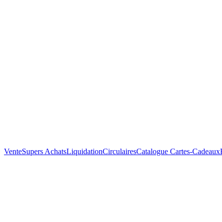
Vente
Supers Achats
Liquidation
Circulaires
Catalogue
Cartes-Cadeaux