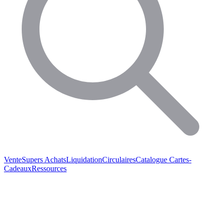
Vente
Supers Achats
Liquidation
Circulaires
Catalogue
Cartes-
Cadeaux
Ressources