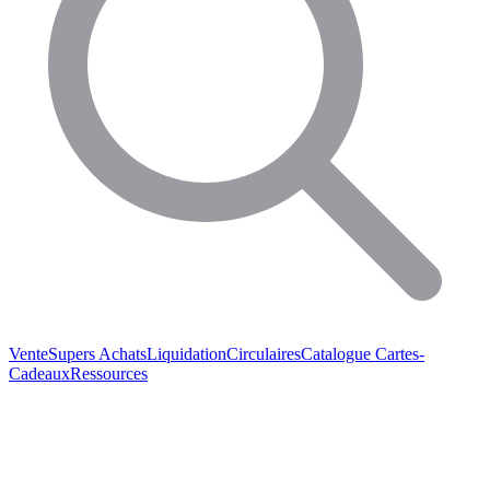
Vente
Supers Achats
Liquidation
Circulaires
Catalogue
Cartes-
Cadeaux
Ressources