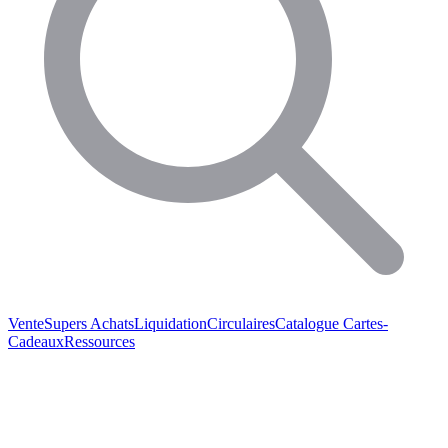
Vente
Supers Achats
Liquidation
Circulaires
Catalogue
Cartes-
Cadeaux
Ressources