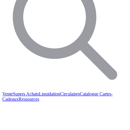
Vente
Supers Achats
Liquidation
Circulaires
Catalogue
Cartes-
Cadeaux
Ressources