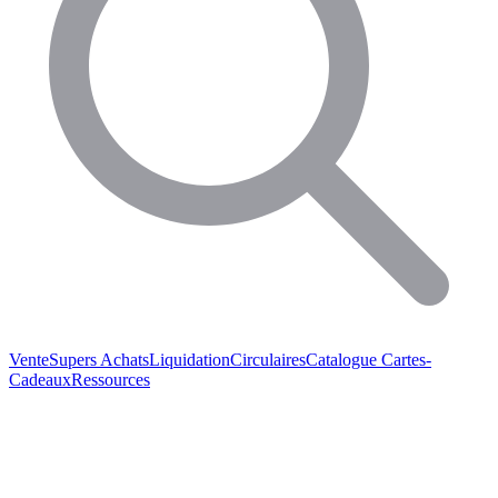
Vente
Supers Achats
Liquidation
Circulaires
Catalogue
Cartes-
Cadeaux
Ressources