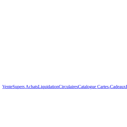
Vente
Supers Achats
Liquidation
Circulaires
Catalogue
Cartes-Cadeaux