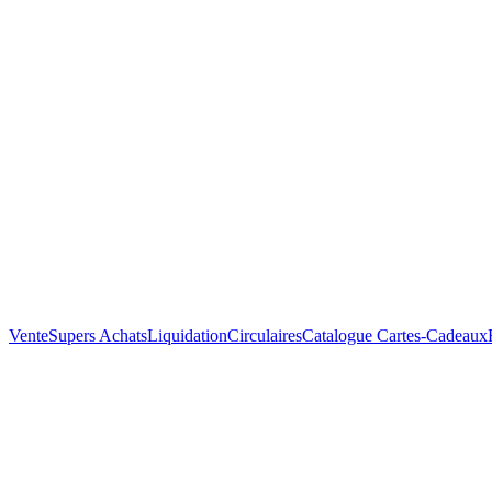
Vente
Supers Achats
Liquidation
Circulaires
Catalogue
Cartes-Cadeaux