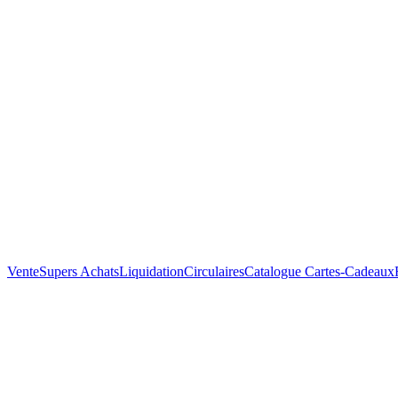
Vente
Supers Achats
Liquidation
Circulaires
Catalogue
Cartes-Cadeaux