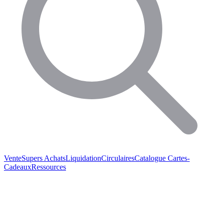
Vente
Supers Achats
Liquidation
Circulaires
Catalogue
Cartes-
Cadeaux
Ressources