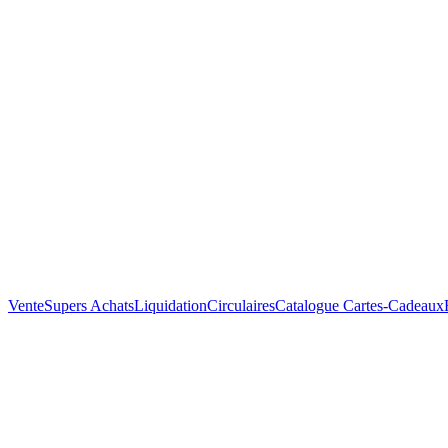
Vente
Supers Achats
Liquidation
Circulaires
Catalogue
Cartes-Cadeaux